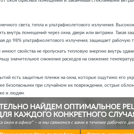
 от окон офисных помещений и заканчивая стеклянными витра
лнечного света, тепла и ультрафиолетового излучения. Высок
ить внутрь помещений через окна, двери или витражи. Такая 
ывая до 98% ультрафиолетового излучения, защищает рабочую т
имеют свойства не пропускать тепловую энергию внутрь здани
ельцу значительное снижение расходов на снижение температу
ытий есть защитные пленки на окна, которые ощутимо его укр
ее безопасными при случайном их повреждении, острые облом
ике и людям.
ТЕЛЬНО НАЙДЕМ ОПТИМАЛЬНОЕ РЕ
ДЛЯ КАЖДОГО КОНКРЕТНОГО СЛУЧА
вка окон в офисе" – и мы свяжемся с вами в течение рабочего 