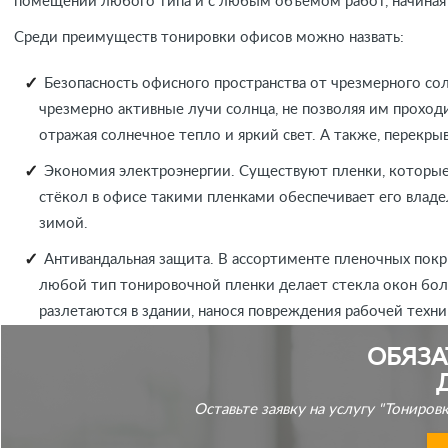
помещений любого типа и с любым объемом работ, начиная
Среди преимуществ тонировки офисов можно назвать:
Безопасность офисного пространства от чрезмерного со
чрезмерно активные лучи солнца, не позволяя им проход
отражая солнечное тепло и яркий свет. А также, перекр
Экономия электроэнергии. Существуют пленки, которые 
стёкол в офисе такими пленками обеспечивает его влад
зимой.
Антивандальная защита. В ассортименте пленочных покр
любой тип тонировочной пленки делает стекла окон бол
разлетаются в здании, нанося повреждения рабочей техн
ОБЯЗА
Оставьте заявку на услугу "Тониро