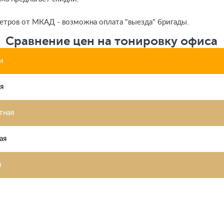
етров от МКАД - возможна оплата "выезда" бригады.
Сравнение цен на тонировку офиса
и
я
тная
ая
я